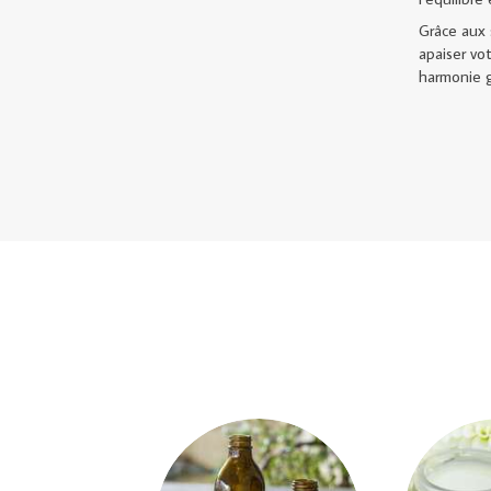
Grâce aux 
apaiser vo
harmonie g