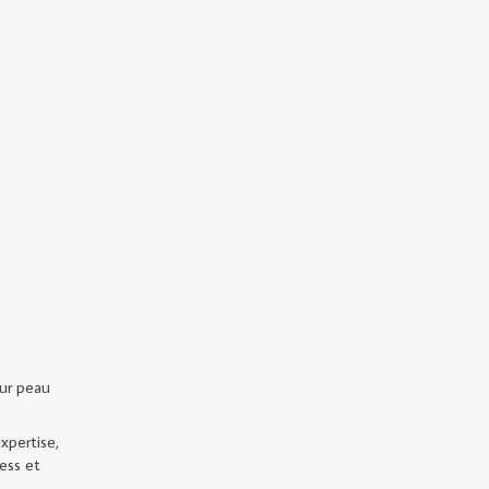
eur peau
xpertise,
ress et