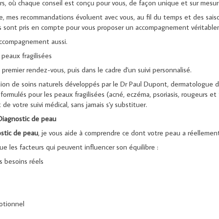
s, où chaque conseil est conçu pour vous, de façon unique et sur mesur
, mes recommandations évoluent avec vous, au fil du temps et des saiso
s sont pris en compte pour vous proposer un accompagnement véritable
accompagnement aussi.
eaux fragilisées
premier rendez-vous, puis dans le cadre d'un suivi personnalisé.
ion de soins naturels développés par le Dr Paul Dupont, dermatologue d
formulés pour les peaux fragilisées (acné, eczéma, psoriasis, rougeurs et
e votre suivi médical, sans jamais s'y substituer.
Diagnostic
de
peau
stic
de
peau
, je vous aide à comprendre ce dont votre peau a réellemen
que les facteurs qui peuvent influencer son équilibre :
s besoins réels
émotionnel