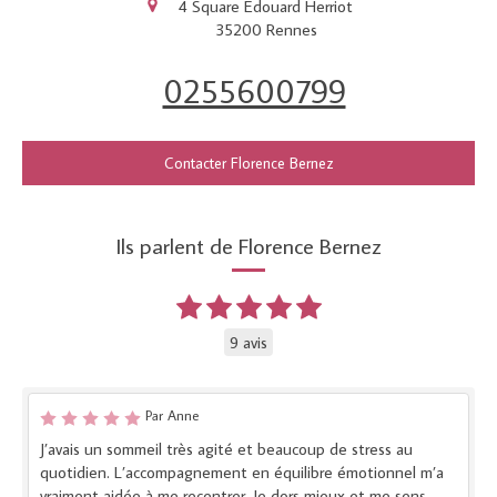
4 Square Edouard Herriot
35200
Rennes
0255600799
Contacter Florence Bernez
Ils parlent de Florence Bernez
9 avis
Par Anne
J’avais un sommeil très agité et beaucoup de stress au
quotidien. L’accompagnement en équilibre émotionnel m’a
vraiment aidée à me recentrer. Je dors mieux et me sens