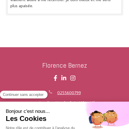
plus apaisée.
Florence Bernez
0255600799
Du
Lundi
au
Vendredi
de
10h
à
18h
Plan du site
Mentions légales