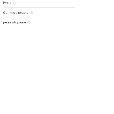
Peau
(13)
Gemmothérapie
(2)
peau atopique
(1)