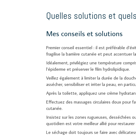
Quelles solutions et quel
Mes conseils et solutions
Premier conseil essentiel : il est préférable d’év
fragilise la barrière cutanée et peut accentuer 
Idéalement, privilégiez une température compris
l’épiderme et préserver le film hydrolipidique.
Veillez également à limiter la durée de la douch
assécher, sensibiliser et irriter la peau, en partic
Après la toilette, appliquez une crème hydrata
Effectuez des massages circulaires doux pour favo
cutanée.
Insistez sur les zones rugueuses, desséchées ou
quotidien est votre meilleur allié pour restaurer
Le séchage doit toujours se faire avec délicates