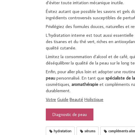
d’éviter toute irritation mécanique inutile.
Évitez autant que possible les savons et gels d
ingrédients controversés susceptibles de pertur
Privilégiez des formules douces, naturelles et r
L’hydratation interne est tout aussi essentielle
des tisanes et du thé vert, riches en antioxydant
qualité cutanée.
Limitez la consommation d’alcool et de café, qui
déséquilibrer la qualité de la peau sur le long t
Enfin, pour aller plus loin et adopter une routi
peau
personnalisé. En tant que
spécialiste
de
la
cosmétiques,
aromathérapie
et compléments natu
durablement.
Votre
Guide
Beauté
Holistique
Diagnostic de peau
hydratation
sérums
compléments alim