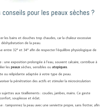
s conseils pour les peaux sèches ?
iter les bains et douches trop chaudes, car la chaleur excessive
la déshydratation de la peau.
e entre 32° et 34° afin de respecter l’équilibre physiologique de
e : une exposition prolongée à l’eau, souvent calcaire, contribue à
ulier les
peaux
sèches, sensibles ou
atopiques
.
nte ou relipidante adaptée à votre type de peau.
riser la pénétration des actifs et stimuler la microcirculation
 sujettes aux tiraillements : coudes, jambes, mains. Ce geste
 confort, souplesse et éclat.
se : tamponnez la peau avec une serviette propre, sans frotter, afin