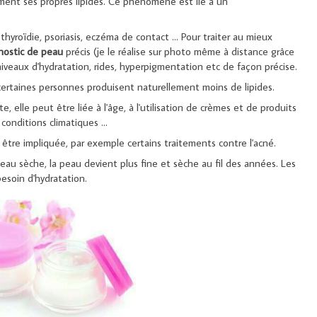
ement ses propres lipides. Ce phénomène est lié à un
yroïdie, psoriasis, eczéma de contact ... Pour traiter au mieux
nostic de peau
précis (je le réalise sur photo même à distance grâce
s niveaux d'hydratation, rides, hyperpigmentation etc de façon précise.
certaines personnes produisent naturellement moins de lipides.
 elle peut être liée à l'âge, à l'utilisation de crèmes et de produits
onditions climatiques ...
 être impliquée, par exemple certains traitements contre l'acné.
 peau sèche, la peau devient plus fine et sèche au fil des années. Les
esoin d'hydratation.